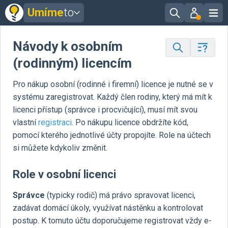
Umíme
to
Návody k osobním
(rodinným) licencím
Pro nákup osobní (rodinné i firemní) licence je nutné se v
systému zaregistrovat. Každý člen rodiny, který má mít k
licenci přístup (správce i procvičující), musí mít svou
vlastní
registraci
. Po nákupu licence obdržíte kód,
pomocí kterého jednotlivé účty propojíte. Role na účtech
si můžete kdykoliv změnit.
Role v osobní licenci
Správce
(typicky rodič) má právo spravovat licenci,
zadávat domácí úkoly, využívat nástěnku a kontrolovat
postup. K tomuto účtu doporučujeme registrovat vždy e-