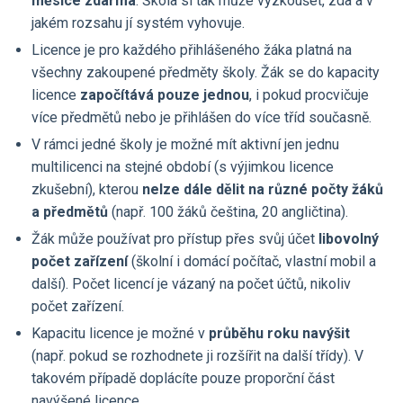
měsíce zdarma
. Škola si tak může vyzkoušet, zda a v
jakém rozsahu jí systém vyhovuje.
Licence je pro každého přihlášeného žáka platná na
všechny zakoupené předměty školy. Žák se do kapacity
licence
započítává pouze jednou
, i pokud procvičuje
více předmětů nebo je přihlášen do více tříd současně.
V rámci jedné školy je možné mít aktivní jen jednu
multilicenci na stejné období (s výjimkou licence
zkušební), kterou
nelze dále dělit na různé počty žáků
a předmětů
(např. 100 žáků čeština, 20 angličtina).
Žák může používat pro přístup přes svůj účet
libovolný
počet zařízení
(školní i domácí počítač, vlastní mobil a
další). Počet licencí je vázaný na počet účtů, nikoliv
počet zařízení.
Kapacitu licence je možné v
průběhu roku navýšit
(např. pokud se rozhodnete ji rozšířit na další třídy). V
takovém případě doplácíte pouze proporční část
navýšené licence.