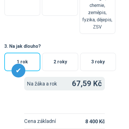
chemie,
zeměpis,
fyzika, dějepis,
ZSV
3. Na jak dlouho?
1 rok
2 roky
3 roky
67,59 Kč
Na žáka a rok
Cena základní
8 400 Kč