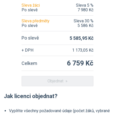
Sleva žáci
Sleva 5 %
Po slevě
7 980 Kč
Sleva předměty
Sleva 30 %
Po slevě
5 586 Kč
Po slevě
5 585,95 Kč
+ DPH
1 173,05 Kč
6 759 Kč
Celkem
Objednat »
Jak licenci objednat?
Vyplňte všechny požadované údaje (počet žáků, vybrané