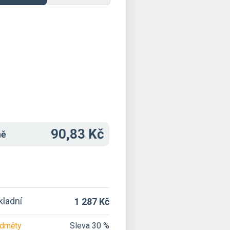
90,83 Kč
ně
kladní
1 287 Kč
edměty
Sleva 30 %