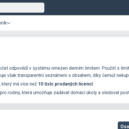
eník
očet odpovědí v systému omezen denním limitem. Použití s limi
je však transparentní seznámení s obsahem, díky čemuž nekupuje
 který má více než
10 tisíc prodaných licencí
.
 pro rodiny, která umožňuje zadávat domácí úkoly a sledovat post
Oso