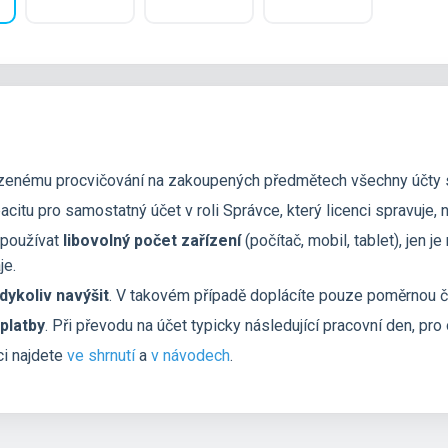
enému procvičování na zakoupených předmětech všechny účty s r
acitu pro samostatný účet v roli Správce, který licenci spravuje
 používat
libovolný počet zařízení
(počítač, mobil, tablet), jen j
je.
dykoliv navýšit
. V takovém případě doplácíte pouze poměrnou č
 platby
. Při převodu na účet typicky následující pracovní den, pro o
ci najdete
ve shrnutí
a
v návodech
.