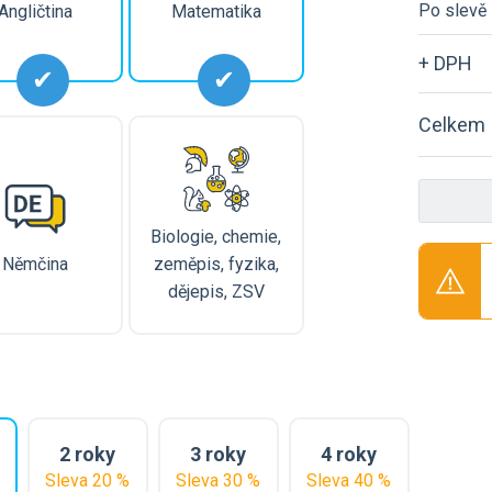
Po slevě
Angličtina
Matematika
+ DPH
Celkem
Biologie, chemie,
Němčina
zeměpis, fyzika,
dějepis, ZSV
2 roky
3 roky
4 roky
Sleva 20 %
Sleva 30 %
Sleva 40 %