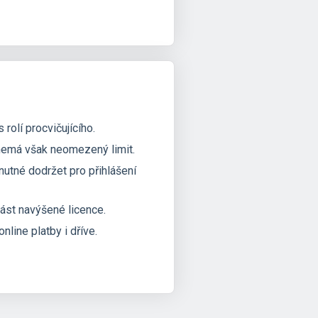
olí procvičujícího.
, nemá však neomezený limit.
e nutné dodržet pro přihlášení
ást navýšené licence.
nline platby i dříve.