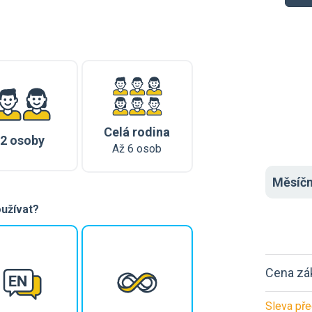
Celá rodina
2 osoby
Až 6 osob
Měsíč
oužívat?
Cena zá
Sleva př