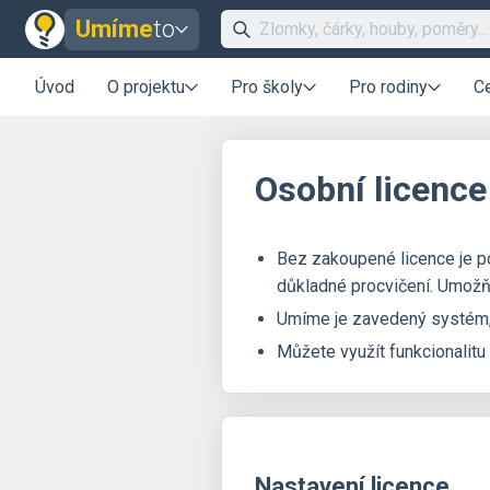
Umíme
to
Úvod
O projektu
Pro školy
Pro rodiny
C
Osobní licence
Bez zakoupené licence je p
důkladné procvičení. Umožňu
Umíme je zavedený systém,
Můžete využít funkcionalitu
Nastavení licence