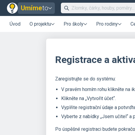
Umíme
to
Úvod
O projektu
Pro školy
Pro rodiny
C
Registrace a akti
Zaregistrujte se do systému:
V pravém horním rohu klikněte na 
Klikněte na „Vytvořit účet“.
Vyplňte registrační údaje a potvrďt
Vyberte z nabídky „Jsem učitel“ a p
Po úspěšné registraci budete pokračo