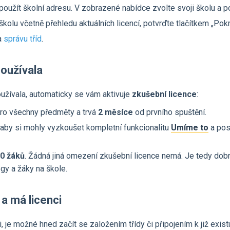
oužít školní adresu. V zobrazené nabídce zvolte svoji školu a po
kolu včetně přehledu aktuálních licencí, potvrďte tlačítkem „Pokr
a
správu tříd
.
oužívala
žívala, automaticky se vám aktivuje
zkušební licence
:
 pro všechny předměty a trvá
2 měsíce
od prvního spuštění.
 aby si mohly vyzkoušet kompletní funkcionalitu
a poso
0 žáků
. Žádná jiná omezení zkušební licence nemá. Je tedy do
gy a žáky na škole.
 a má licenci
je možné hned začít se založením třídy či připojením k již existuj