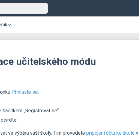
eník
vace učitelského módu
ikonku
Přihlaste se
.
e tlačítkem „Registrovat se“.
otvrďte.
vat ve výběru vaší školy. Tím provedete
připojení účtu ke škole
v 