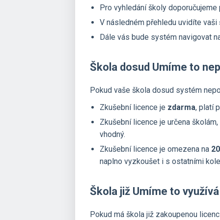
Pro vyhledání školy doporučujeme p
V následném přehledu uvidíte vaši š
Dále vás bude systém navigovat n
Škola dosud Umíme to nep
Pokud vaše škola dosud systém nepou
Zkušební licence je
zdarma
, platí
Zkušební licence je určena školám,
vhodný.
Zkušební licence je omezena na
20
naplno vyzkoušet i s ostatními kole
Škola již Umíme to využívá
Pokud má škola již zakoupenou licenci, 