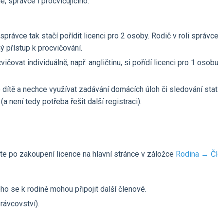
, správce i procvičujícího.
 správce tak stačí pořídit licenci pro 2 osoby. Rodič v roli správ
 přístup k procvičování.
vičovat individuálně, např. angličtinu, si pořídí licenci pro 1 o
o dítě a nechce využívat zadávání domácích úloh či sledování stat
 není tedy potřeba řešit další registraci).
te po zakoupení licence na hlavní stránce v záložce
Rodina → Čl
ho se k rodině mohou připojit další členové.
rávcovství).