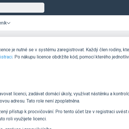
eník
icence je nutné se v systému zaregistrovat. Každý člen rodiny, kte
istraci
. Po nákupu licence obdržíte kód, pomocí kterého jednotliv
avovat licenci, zadávat domácí úkoly, využívat nástěnku a kontrol
vou adresu. Tato role není zpoplatněna.
ný přístup k procvičování. Pro tento účet lze v registraci uvést
to roli využijete licenci.