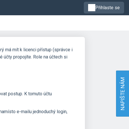
Přihlaste se
rý má mít k licenci přístup (správce i
é účty propojíte. Role na účtech si
NAPIŠTE NÁM
ovat postup. K tomuto účtu
 namísto e-mailu jednoduchý login,