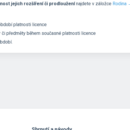
ost jejich rozšíření či prodloužení
najdete v záložce
Rodina 
dobí platnosti licence
čty či předměty během současné platnosti licence
období.
Shrnutí a návody