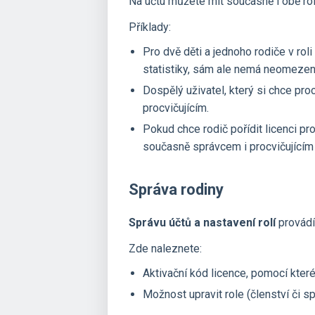
Na účtu můžete mít současně i obě role
Příklady:
Pro dvě děti a jednoho rodiče v roli
statistiky, sám ale nemá neomezený
Dospělý uživatel, který si chce proc
procvičujícím.
Pokud chce rodič pořídit licenci pr
současně správcem i procvičujícím (a
Správa rodiny
Správu účtů a nastavení rolí
provádí
Zde naleznete:
Aktivační kód licence, pomocí které
Možnost upravit role (členství či sp