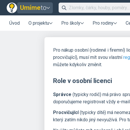
Umíme
to
Úvod
O projektu
Pro školy
Pro rodiny
C
Pro nákup osobní (rodinné i firemní) l
procvičující), musí mít svou vlastní
reg
můžete kdykoliv změnit.
Role v osobní licenci
Správce
(typicky rodič) má právo spr
doporučujeme registrovat vždy e-mailo
Procvičující
(typicky dítě) má neomeze
který zatím nikdo jiný nevyužívá. Pro tu