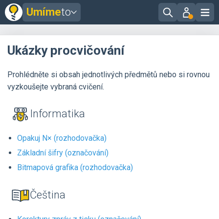
Umíme
to
Ukázky procvičování
Prohlédněte si obsah jednotlivých předmětů nebo si rovnou
vyzkoušejte vybraná cvičení.
Informatika
Opakuj N× (rozhodovačka)
Základní šifry (označování)
Bitmapová grafika (rozhodovačka)
Čeština