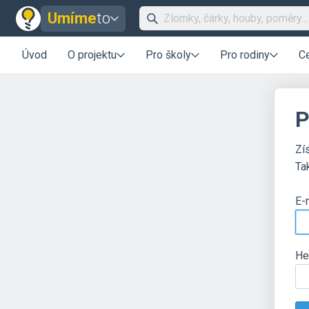
Umíme
to
Úvod
O projektu
Pro školy
Pro rodiny
C
P
Zí
Ta
E-
He