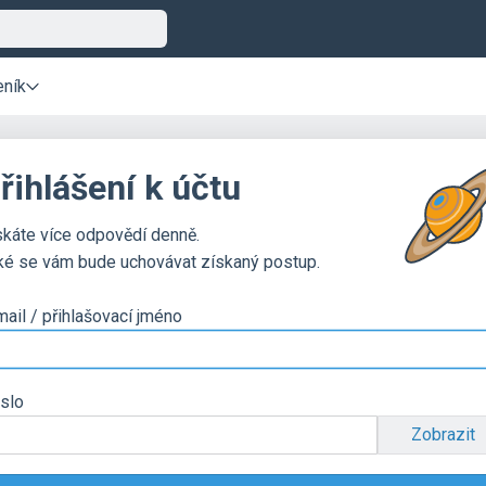
eník
řihlášení k účtu
skáte více odpovědí denně.
ké se vám bude uchovávat získaný postup.
mail / přihlašovací jméno
slo
Zobrazit