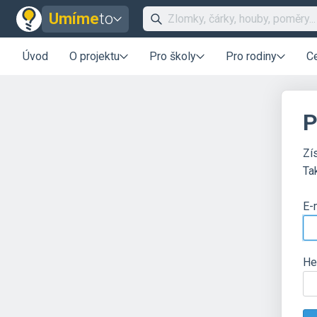
Umíme
to
Úvod
O projektu
Pro školy
Pro rodiny
C
P
Zí
Ta
E-
He