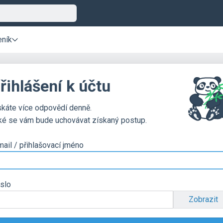
eník
řihlášení k účtu
skáte více odpovědí denně.
ké se vám bude uchovávat získaný postup.
mail / přihlašovací jméno
slo
Zobrazit