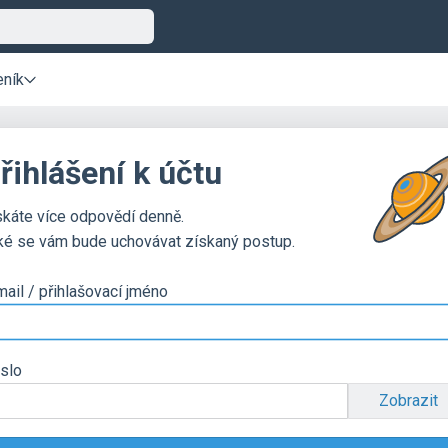
eník
řihlášení k účtu
skáte více odpovědí denně.
ké se vám bude uchovávat získaný postup.
mail / přihlašovací jméno
slo
Zobrazit