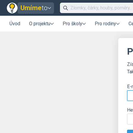
Umíme
to
Úvod
O projektu
Pro školy
Pro rodiny
C
P
Zí
Ta
E-
He