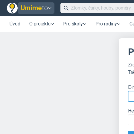
Umíme
to
Úvod
O projektu
Pro školy
Pro rodiny
C
P
Zí
Ta
E-
He