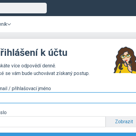
eník
řihlášení k účtu
skáte více odpovědí denně.
ké se vám bude uchovávat získaný postup.
mail / přihlašovací jméno
slo
Zobrazit