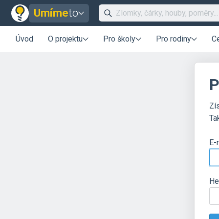
Umíme
to
Úvod
O projektu
Pro školy
Pro rodiny
C
P
Zí
Ta
E-
He