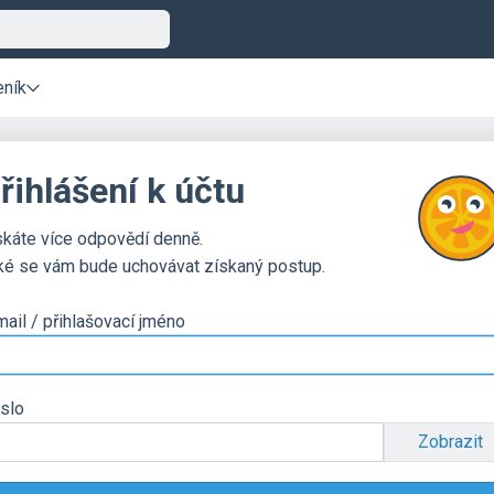
eník
řihlášení k účtu
skáte více odpovědí denně.
ké se vám bude uchovávat získaný postup.
mail / přihlašovací jméno
slo
Zobrazit