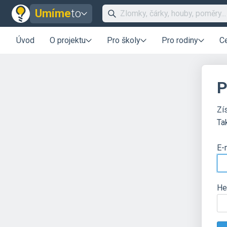
Umíme
to
Úvod
O projektu
Pro školy
Pro rodiny
C
P
Zí
Ta
E-
He