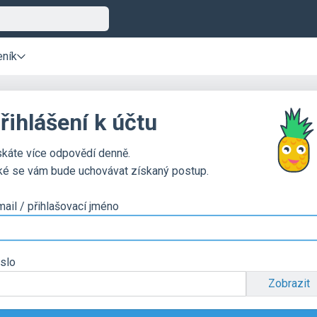
eník
řihlášení k účtu
skáte více odpovědí denně.
ké se vám bude uchovávat získaný postup.
mail / přihlašovací jméno
slo
Zobrazit