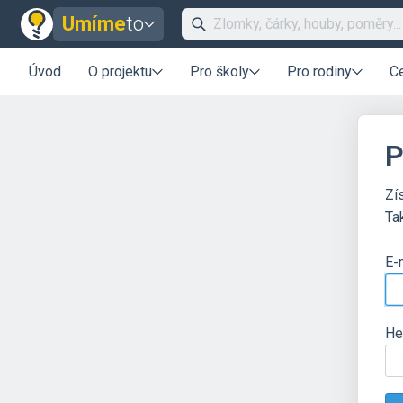
Umíme
to
Úvod
O projektu
Pro školy
Pro rodiny
C
P
Zí
Ta
E-
He