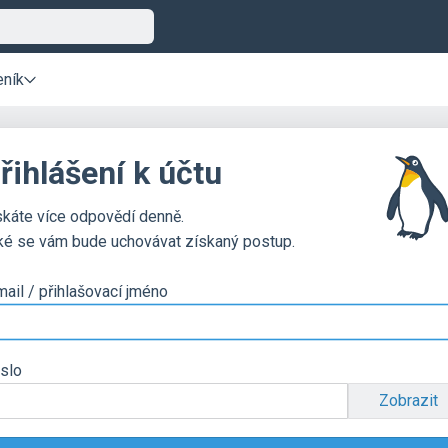
eník
řihlášení k účtu
skáte více odpovědí denně.
ké se vám bude uchovávat získaný postup.
mail / přihlašovací jméno
slo
Zobrazit