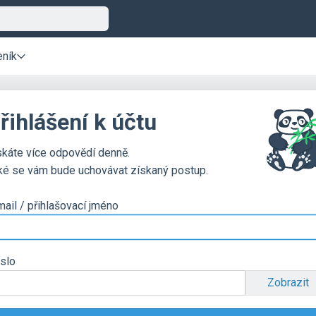
eník
řihlášení k účtu
skáte více odpovědí denně.
ké se vám bude uchovávat získaný postup.
mail / přihlašovací jméno
slo
Zobrazit