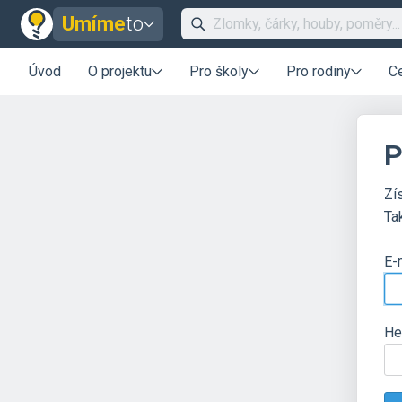
Umíme
to
Úvod
O projektu
Pro školy
Pro rodiny
C
P
Zí
Ta
E-
He