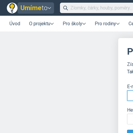
Umíme
to
Úvod
O projektu
Pro školy
Pro rodiny
C
P
Zí
Ta
E-
He