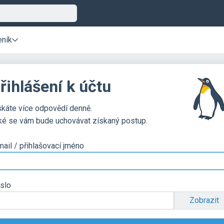
eník
řihlášení k účtu
skáte více odpovědí denně.
ké se vám bude uchovávat získaný postup.
mail / přihlašovací jméno
slo
Zobrazit