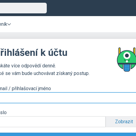
eník
řihlášení k účtu
skáte více odpovědí denně.
ké se vám bude uchovávat získaný postup.
mail / přihlašovací jméno
slo
Zobrazit