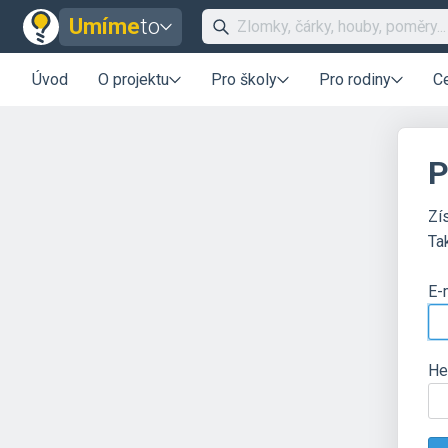
Umíme
to
Úvod
O projektu
Pro školy
Pro rodiny
C
P
Zí
Ta
E-
He