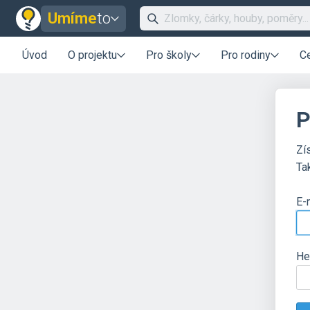
Umíme
to
Úvod
O projektu
Pro školy
Pro rodiny
C
P
Zí
Ta
E-
He