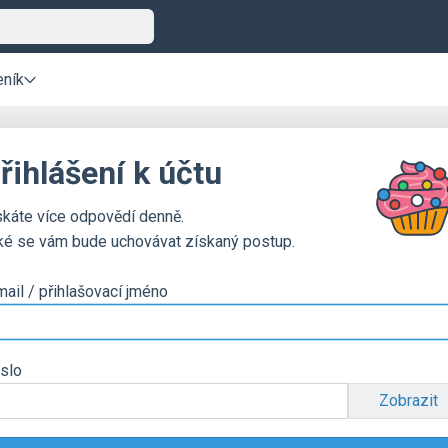
eník
řihlášení k účtu
skáte více odpovědí denně.
ké se vám bude uchovávat získaný postup.
mail / přihlašovací jméno
slo
Zobrazit