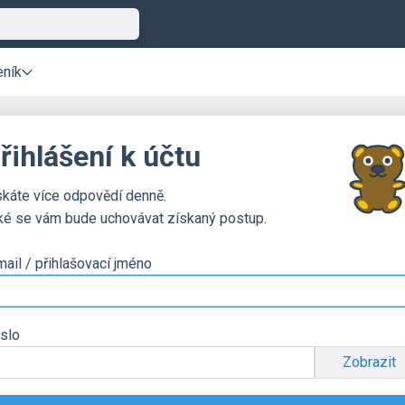
eník
řihlášení k účtu
skáte více odpovědí denně.
ké se vám bude uchovávat získaný postup.
mail / přihlašovací jméno
slo
Zobrazit