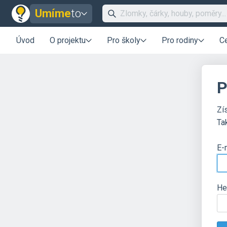
Umíme
to
Úvod
O projektu
Pro školy
Pro rodiny
C
P
Zí
Ta
E-
He