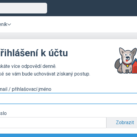
eník
řihlášení k účtu
skáte více odpovědí denně.
ké se vám bude uchovávat získaný postup.
mail / přihlašovací jméno
slo
Zobrazit