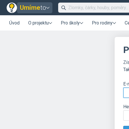
Umíme
to
Úvod
O projektu
Pro školy
Pro rodiny
C
P
Zí
Ta
E-
He