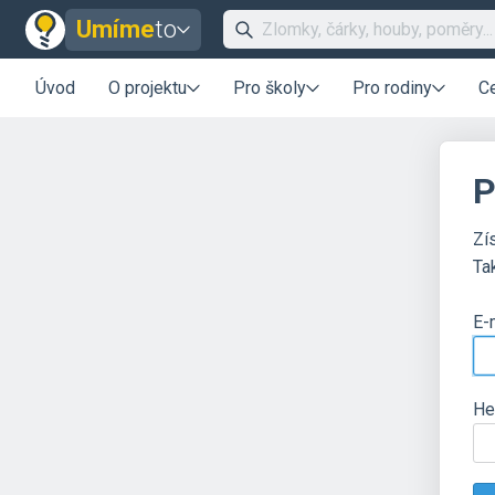
Umíme
to
Úvod
O projektu
Pro školy
Pro rodiny
C
P
Zí
Ta
E-
He