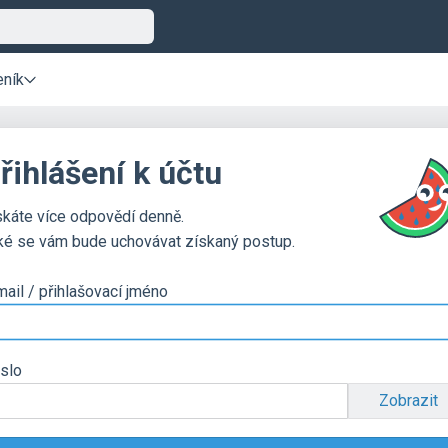
eník
řihlášení k účtu
skáte více odpovědí denně.
ké se vám bude uchovávat získaný postup.
mail / přihlašovací jméno
slo
Zobrazit